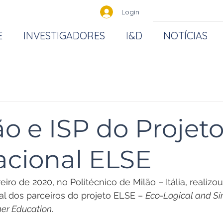
Login
E
INVESTIGADORES
I&D
NOTÍCIAS
o e ISP do Projet
acional ELSE
eiro de 2020, no Politécnico de Milão – Itália, realiz
al dos parceiros do projeto ELSE – 
Eco-Logical and Si
her Education
.