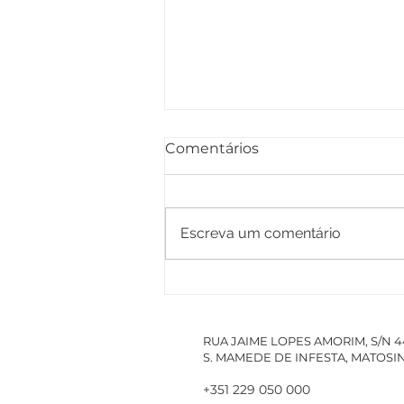
Comentários
Escreva um comentário
PACCDIN - Plano Anual
de Cursos de Curta
Duração em Investigação
RUA JAIME LOPES AMORIM, S/N 
S. MAMEDE DE INFESTA, MATOS
+351 229 050 000