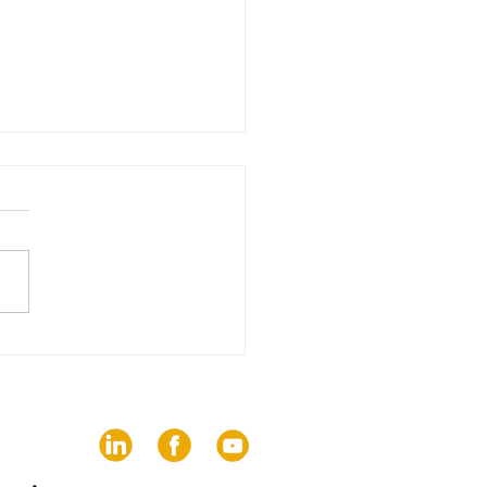
 edição da The
nds Hub reúne 82
dos sobre os desafios
comunicação