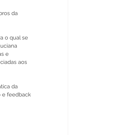
bros da 
ra o qual se 
uciana 
as e 
ociadas aos 
tica da 
 e feedback 