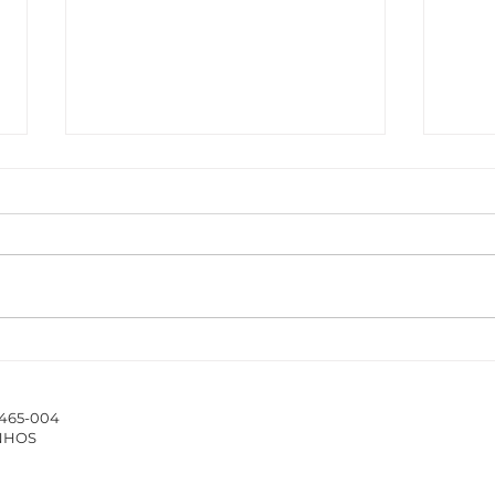
The ISCAP/IPP Accounting
Nova
Webinar Series 2025/26
Tre
estu
4465-004
da 
INHOS