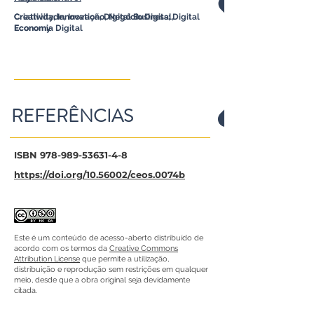
Criatividade, Inovação, Negócio Digital,
Creativity, Innovation, Digital Business; Digital
Economia Digital
Economy
REFERÊNCIAS
ISBN
978-989-53631-4-8
https://doi.org/10.56002/ceos.0074b
Este é um conteúdo de acesso-aberto distribuído de
acordo com os termos da
Creative Commons
Attribution License
que permite a utilização,
distribuição e reprodução sem restrições em qualquer
meio, desde que a obra original seja devidamente
citada.