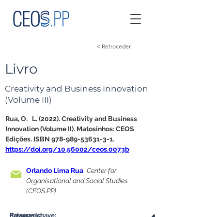
< Retroceder
Livro
Creativity and Business Innovation
(Volume III)
Rua, O.   L. (2022). Creativity and Business 
Innovation (Volume II). Matosinhos: CEOS   
Edições. ISBN 978-989-53631-3-1. 
https://doi.org/10.56002/ceos.0073b
Orlando Lima Rua
, 
Center for 
Organisational and Social Studies 
(CEOS.PP)
Palavras-chave:
Keywords: