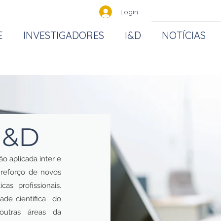
Login
E
INVESTIGADORES
I&D
NOTÍCIAS
I&D
o aplicada inter e
o reforço de novos
as profissionais.
ade científica do
outras áreas da