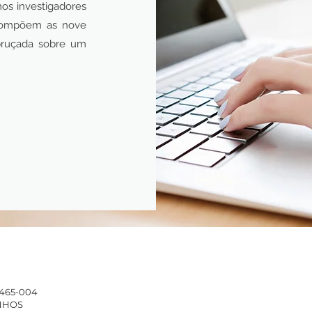
mos investigadores
 compõem as nove
ebruçada sobre um
4465-004
INHOS