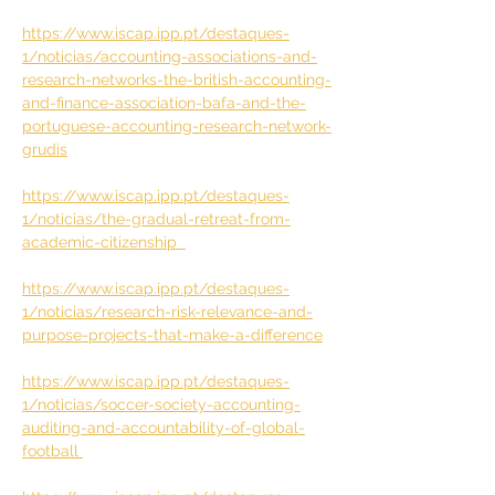
https://www.iscap.ipp.pt/destaques-
1/noticias/accounting-
associations-and-
research-networks-the-british-accounting-
and-finance-association-bafa-and-the-
portuguese-accounting-research-network-
grudis
https://www.iscap.ipp.pt/destaques-
1/noticias/the-gradual-retreat-from-
academic-citizenship  
https://www.iscap.ipp.pt/destaques-
1/noticias/research-risk-relevance-and-
purpose-projects-that-make-a-difference
https://www.iscap.ipp.pt/destaques-
1/noticias/soccer-society-accounting-
auditing-and-accountability-of-global-
football 