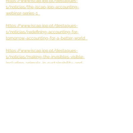
https://www.iscap.ipp.pt/destaques-
1/noticias/the-iscap-ipp-accounting-
webinar-series-1  
https://www.iscap.ipp.pt/destaques-
1/noticias/redefining-accounting-for-
tomorrow-accounting-for-a-better-world  
https://www.iscap.ipp.pt/destaques-
1/noticias/making-the-invisibles-visible-
including-animals-in-sustainability-and-
accounting 
https://www.iscap.ipp.pt/destaques-
1/noticias/extinction-governance-finance-
and-accounting-implementing-a-species-
protection-action-plan-for-the-financial-
markets 
https://www.iscap.ipp.pt/destaques-
1/noticias/accounting-for-human-rights-
a-new-paradigm-for-researching-and-