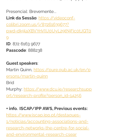
Presencial: Brevemente...
Link da Sessão
: 
https://videoconf-
colibri.zoom.us/j/87261639677?
pwd=dk9laXBVYnVlU0UyL29tNjFic0tJQT0
9
ID
: 872 6163 9677
Passcode
: 888238
Guest speakers
:
Martin Quinn, 
https://pure.qub.ac.uk/en/p
ersons/martin-quinn
Brid 
Murphy: 
https://www.dcu.ie/researchsupp
ort/research-profile?person_id=14256
+ info.  ISCAP/IPP AWS, Previous events:
https://www.iscap.ipp.pt/destaques-
1/noticias/accounting-associations-and-
research-networks-the-centre-for-social-
and-environmental-research-csear