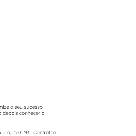
imize o seu sucesso
o depois conhecer o
projeto C2R - Control to