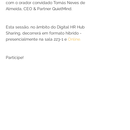
com o orador convidado Tomás Neves de 
Almeida, CEO & Partner QuietMind. 
Esta sessão, no âmbito do Digital HR Hub 
Sharing, decorrerá em formato híbrido - 
presencialmente na sala 223-1 e 
Online.
Participe!
Partilhe
RUA JAIME LOPES
AMORIM, S/N
4465-004
S. MAMEDE DE INFESTA,
MATOSINHOS
+351 229 050 000