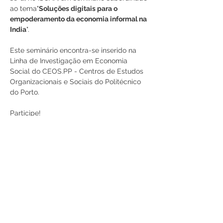
ao tema"
Soluções digitais para o 
empoderamento da economia informal na 
India
".
Este seminário encontra-se inserido na 
Linha de Investigação em Economia 
Social do CEOS.PP - Centros de Estudos 
Organizacionais e Sociais do Politécnico 
do Porto.
Participe!
Partilhe
RUA JAIME LOPES
AMORIM, S/N
4465-004
S. MAMEDE DE INFESTA,
MATOSINHOS