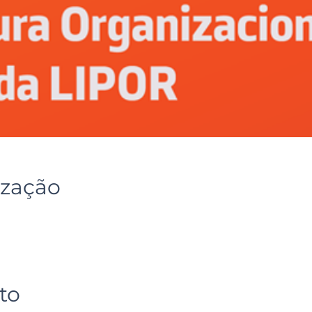
ização
to