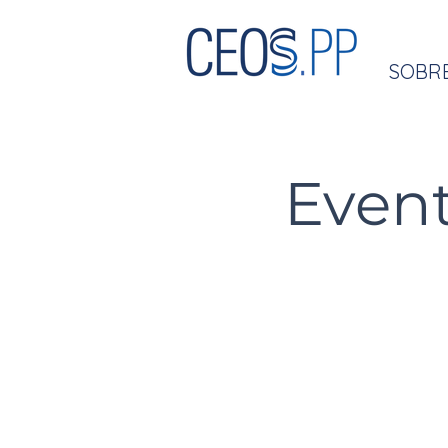
SOBR
Even