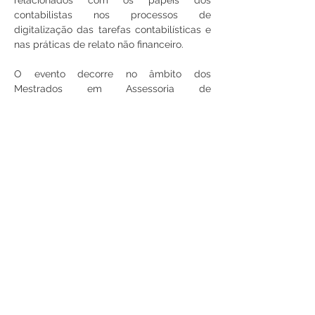
relacionados com os papéis dos 
contabilistas nos processos de 
digitalização das tarefas contabilísticas e 
nas práticas de relato não financeiro.
O evento decorre no âmbito dos 
Mestrados em Assessoria de 
Administração e em Sustentabilidade e 
Relato Empresariale e conta com o apoio 
institucional do CEOS.PP.
Link para participar na aula aberta:
https://iscap-ipp-
pt.zoom.us/j/94810887102
Partilhe
RUA JAIME LOPES