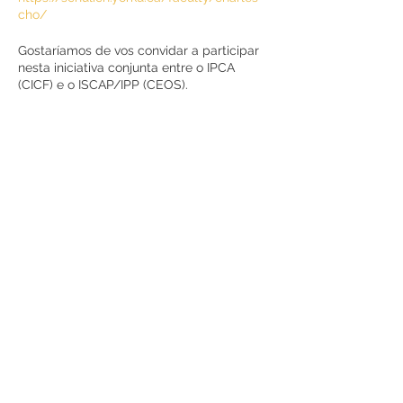
cho/
Gostaríamos de vos convidar a participar
nesta iniciativa conjunta entre o IPCA
(CICF) e o ISCAP/IPP (CEOS).
Pela Comissão Organizadora:
Ana Maria Bandeira, Cláudia Teixeira,
Patrícia Gomes, Sónia Monteiro & Graça
Azevedo
Esperamos ver-vos no ISCAP/CEOS.PP!
Partilhe
RUA JAIME LOPES
AMORIM, S/N
4465-004
S. MAMEDE DE INFESTA,
MATOSINHOS