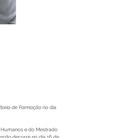
toria de Formação
 no dia 
s Humanos e do Mestrado 
mação 
decorre no dia 16 de 