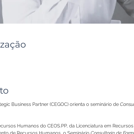
ização
to
egic Business Partner (CEGOC) orienta o seminário de 
Consul
ecursos Humanos do CEOS.PP, da Licenciatura em Recurso
nto de Recursos Humanos, o Seminário 
Consultoria de For