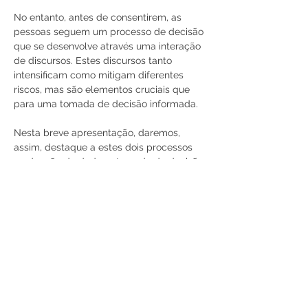
No entanto, antes de consentirem, as 
pessoas seguem um processo de decisão 
que se desenvolve através uma interação 
de discursos. Estes discursos tanto 
intensificam como mitigam diferentes 
riscos, mas são elementos cruciais que 
para uma tomada de decisão informada.
Nesta breve apresentação, daremos, 
assim, destaque a estes dois processos 
na doação de dados - tomada de decisão 
e construção de risco – e apresentaremos 
alguns discursos / resultados de 
participantes de grupos de foco do 
estudo em curso.
Participe!
Cartaz