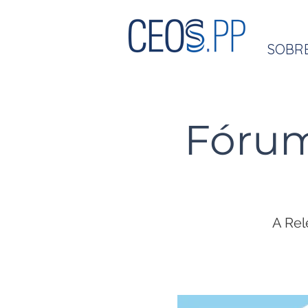
SOBR
Fórum
A Rel