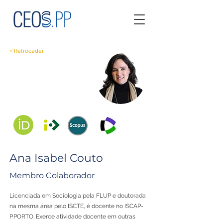
< Retroceder
Ana Isabel Couto
Membro Colaborador
Licenciada em Sociologia pela FLUP e doutorada
na mesma área pelo ISCTE, é docente no ISCAP-
P.PORTO. Exerce atividade docente em outras