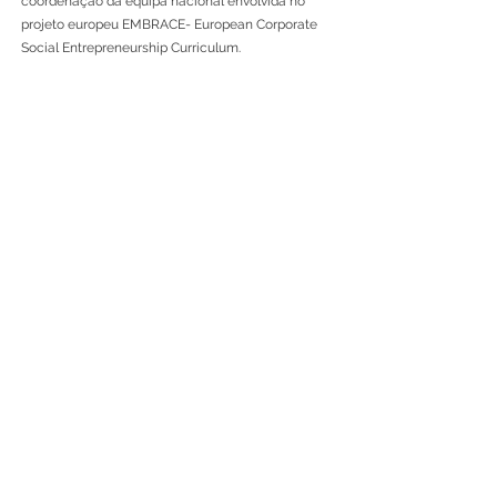
coordenação da equipa nacional envolvida no
projeto europeu EMBRACE- European Corporate
Social Entrepreneurship Curriculum.
Anterior
Próximo
RUA JAIME LOPES
AMORIM, S/N
4465-004
S. MAMEDE DE INFESTA,
MATOSINHOS
+351 229 050 000
ceos@iscap.ipp.pt
Mapa do Sítio
Política de Privacidade