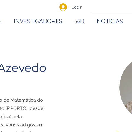
Login
E
INVESTIGADORES
I&D
NOTÍCIAS
 Azevedo
o de Matemática do
rto (P.PORTO), desde
tica) pela
ica vários artigos em