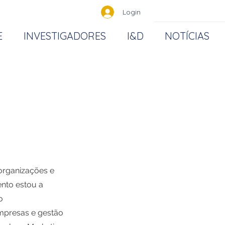
Login
E
INVESTIGADORES
I&D
NOTÍCIAS
 organizações e
nto estou a
o
mpresas e gestão