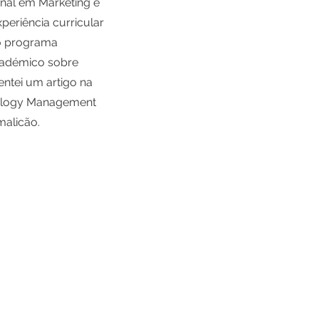
onal em Marketing e
eriência curricular
no programa
cadémico sobre
ntei um artigo na
nology Management
malicão.