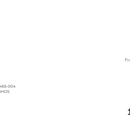
Pr
4465-004
INHOS