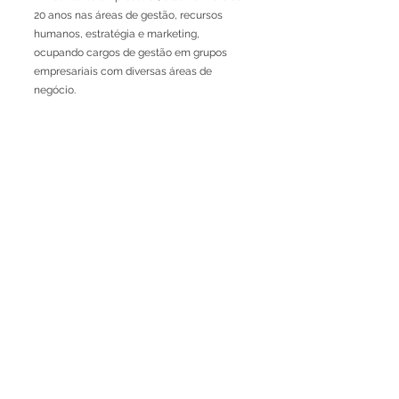
20 anos nas áreas de gestão, recursos
humanos, estratégia e marketing,
ocupando cargos de gestão em grupos
empresariais com diversas áreas de
negócio.
Anterior
Próximo
RUA JAIME LOPES
AMORIM, S/N
4465-004
S. MAMEDE DE INFESTA,
MATOSINHOS
+351 229 050 000
ceos@iscap.ipp.pt