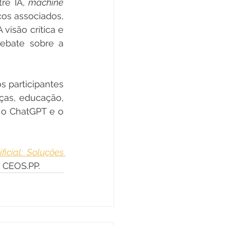
re IA, 
machine 
os associados, 
isão crítica e 
ebate sobre a 
 participantes 
as, educação, 
o ChatGPT e o 
icial: Soluções 
o CEOS.PP.