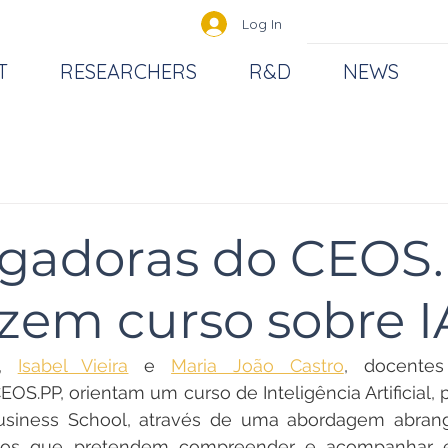
Log In
T
RESEARCHERS
R&D
NEWS
igadoras do CEOS
em curso sobre I
, 
Isabel Vieira
 e 
Maria João Castro
, docente
EOS.PP, orientam um curso de Inteligência Artificial, 
siness School, através de uma abordagem abrangen
s os que pretendem compreender e acompanhar es