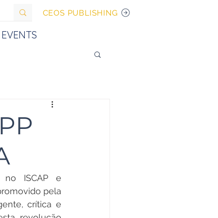
CEOS PUBLISHING
EVENTS
.PP
A
s no ISCAP e 
promovido pela 
te, crítica e 
ta revolução 