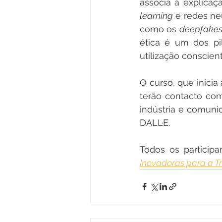
associa a explicaç
learning
 e redes ne
como os 
deepfake
ética é um dos pi
utilização conscient
O curso, que inicia
terão contacto com
indústria e comuni
DALL·E.
Todos os particip
Inovadoras para a T