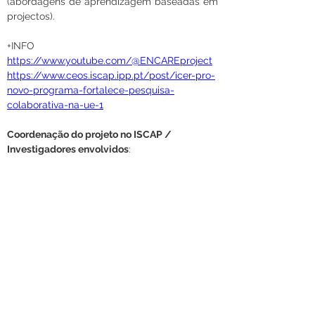
(abordagens de aprendizagem baseadas em 
projectos).
+INFO
https://www.youtube.com/@ENCAREproject
https://www.ceos.iscap.ipp.pt/post/icer-pro-
novo-programa-fortalece-pesquisa-
colaborativa-na-ue-1
Coordenação do projeto no ISCAP / 
Investigadores envolvidos
: