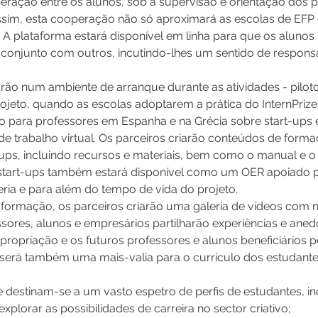
ação entre os alunos, sob a supervisão e orientação dos pro
 Assim, esta cooperação não só aproximará as escolas de EF
A plataforma estará disponível em linha para que os alunos 
 conjunto com outros, incutindo-lhes um sentido de respons
rão num ambiente de arranque durante as atividades - piloto 
ojeto, quando as escolas adoptarem a prática do InternPrize
 para professores em Espanha e na Grécia sobre start-ups e 
de trabalho virtual. Os parceiros criarão conteúdos de form
-ups, incluindo recursos e materiais, bem como o manual e o 
re start-ups também estará disponível como um OER apoiado p
ia e para além do tempo de vida do projeto.
ormação, os parceiros criarão uma galeria de vídeos com na
ssores, alunos e empresários partilharão experiências e aned
apropriação e os futuros professores e alunos beneficiários
ta será também uma mais-valia para o currículo dos estudante
ze destinam-se a um vasto espetro de perfis de estudantes, in
plorar as possibilidades de carreira no sector criativo;