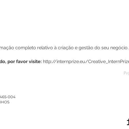
rmação completo relativo à criação e gestão do seu negócio.
, por favor visite: 
http://internprize.eu/Creative_InternPriz
Pr
4465-004
INHOS