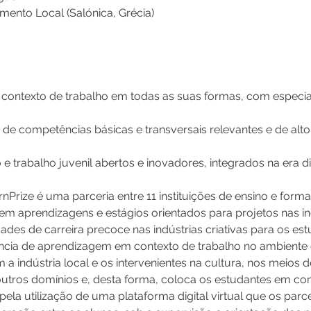
mento Local (Salónica, Grécia)
ontexto de trabalho em todas as suas formas, com especia
 de competências básicas e transversais relevantes e de alto
 trabalho juvenil abertos e inovadores, integrados na era dig
ernPrize é uma parceria entre 11 instituições de ensino e for
 aprendizagens e estágios orientados para projetos nas indú
idades de carreira precoce nas indústrias criativas para os e
ncia de aprendizagem em contexto de trabalho no ambiente es
a indústria local e os intervenientes na cultura, nos meios 
 noutros domínios e, desta forma, coloca os estudantes em c
pela utilização de uma plataforma digital virtual que os parc