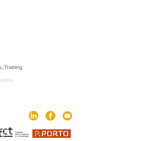
 
e_Training
óximo