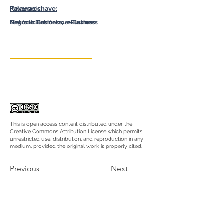
Palavras-chave:
Keywords:
Negócio Eletrónico, e-Business
Eletronic Business, e-Business
This is open access content distributed under the
Creative Commons Attribution License
which permits
unrestricted use, distribution, and reproduction in any
medium, provided the original work is properly cited.
Previous
Next
RUA JAIME LOPES
AMORIM, S/N
4465-004