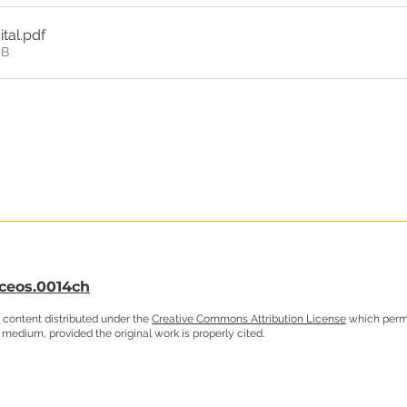
tal
.pdf
MB
/ceos.0014ch
 content distributed under the
Creative Commons Attribution License
which permit
 medium, provided the original work is properly cited.