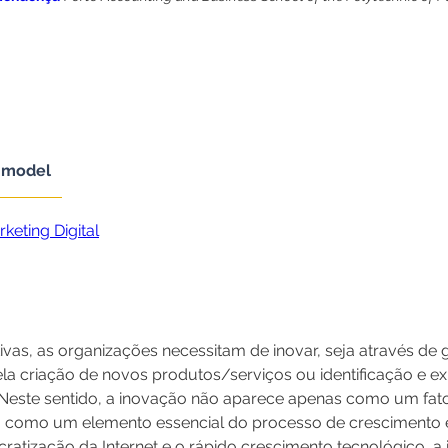
s model
keting Digital
as, as organizações necessitam de inovar, seja através de g
ela criação de novos produtos/serviços ou identificação e e
Neste sentido, a inovação não aparece apenas como um fato
como um elemento essencial do processo de crescimento 
tização da Internet e o rápido crescimento tecnológico, a i