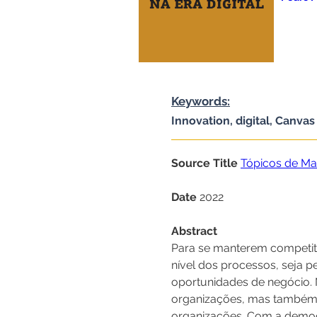
Keywords:
Innovation, digital, Canva
Source Title
Tópicos de Mar
Date 
2022
Abstract
Para se manterem competitiv
nível dos processos, seja p
oportunidades de negócio. 
organizações, mas também 
organizações. Com a democra