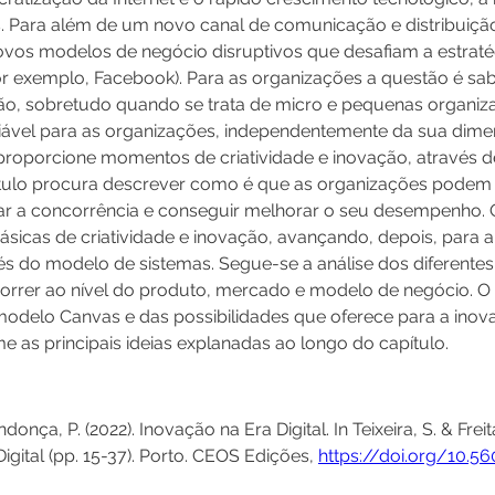
es. Para além de um novo canal de comunicação e distribuiçã
ovos modelos de negócio disruptivos que desafiam a estratég
r exemplo, Facebook). Para as organizações a questão é s
ão, sobretudo quando se trata de micro e pequenas organi
 viável para as organizações, independentemente da sua dim
proporcione momentos de criatividade e inovação, através 
apítulo procura descrever como é que as organizações podem 
ar a concorrência e conseguir melhorar o seu desempenho.
sicas de criatividade e inovação, avançando, depois, para 
s do modelo de sistemas. Segue-se a análise dos diferentes 
rrer ao nível do produto, mercado e modelo de negócio. O
modelo Canvas e das possibilidades que oferece para a ino
 as principais ideias explanadas ao longo do capítulo.
donça, P. (2022). Inovação na Era Digital. In Teixeira, S. & Freita
gital (pp. 15-37). Porto. CEOS Edições, 
https://doi.org/10.5