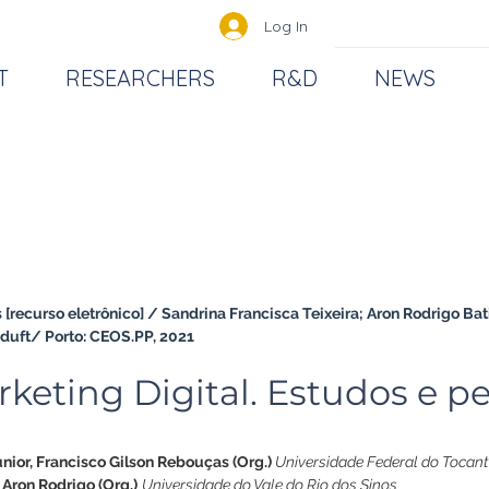
Log In
T
RESEARCHERS
R&D
NEWS
 [recurso eletrônico] / Sandrina Francisca Teixeira; Aron Rodrigo Bat
Eduft/ Porto: CEOS.PP, 2021
keting Digital. Estudos e p
únior, Francisco Gilson Rebouças (Org.) 
Universidade Federal do Tocant
 Aron Rodrigo (Org.)
Universidade do Vale do Rio dos Sinos