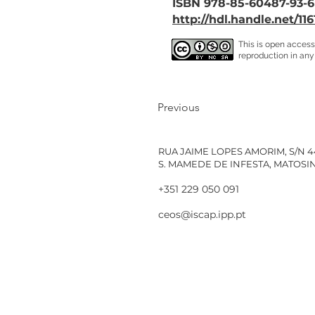
ISBN 978-85-60487-93-6
http://hdl.handle.net/11
This is open access
reproduction in any
Previous
RUA JAIME LOPES AMORIM, S/N 
S. MAMEDE DE INFESTA, MATOS
+351 229 050 091
ceos@iscap.ipp.pt