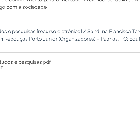
go com a sociedade.
dos e pesquisas [recurso eletrônico] / Sandrina Francisca Tei
son Rebouças Porto Junior (Organizadores) – Palmas, TO: Edu
Estudos e pesquisas
.pdf
MB