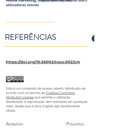
Mobile marketing, dispositivos móveis,
Mobile marketing, mobile devices, mobile users
utilizadores móveis
REFERÊNCIAS
https://doi.org/10.56002/ceos.0022ch
Este é um conteúdo de acesso-aberto distribuído de
acordo com os termos da
Creative Commons
Attribution License
que permite a utilização,
distribuição e reprodução sem restrições em qualquer
meio, desde que a obra original seja devidamente
citada.
Anterior
Próximo