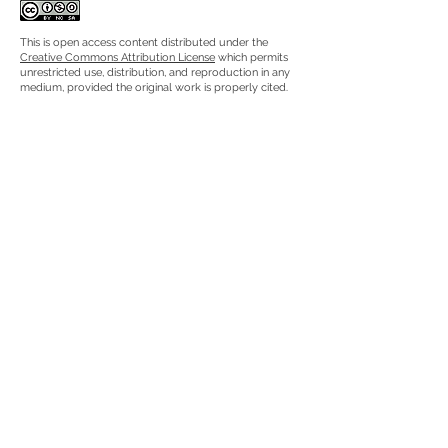
This is open access content distributed under the
Creative Commons Attribution License
which permits
unrestricted use, distribution, and reproduction in any
medium, provided the original work is properly cited.
Previous
Next
RUA JAIME LOPES
AMORIM, S/N
4465-004
S. MAMEDE DE INFESTA,
MATOSINHOS
+351 229 050 091
ceos@iscap.ipp.pt
Sitemap