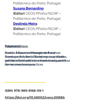
Politécnico do Porto, Portugal
Susana Bernardino
(Editor)
 CEOS.PPorto/ISCAP – 
Politécnico do Porto, Portugal
Deolinda Meira
(Editor)
 CEOS.PPorto/ISCAP – 
Politécnico do Porto, Portugal
Palavras-chave:
Keywords:
Gestão e Desenvolvimento de Recursos
Human Resources Management and
Humanos, Economia Social, casos práticos,
Development, Social Economy, case studies,
gestão individualizada e humanizada, práticas
individualised and humanised management,
de recursos humanos
human resources practices
ISBN
978-989-9168-09-1
https://doi.org/10.56002/ceos.0088b