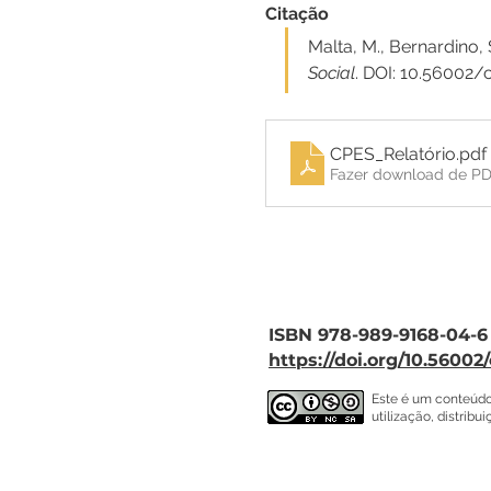
Citação
Malta, M., Bernardino, 
Social
. DOI: 10.56002
CPES_Relatório
.pdf
Fazer download de PD
ISBN 978-989-9168-04-6
https://doi.org/10.56002
Este é um conteúdo
utilização, distrib