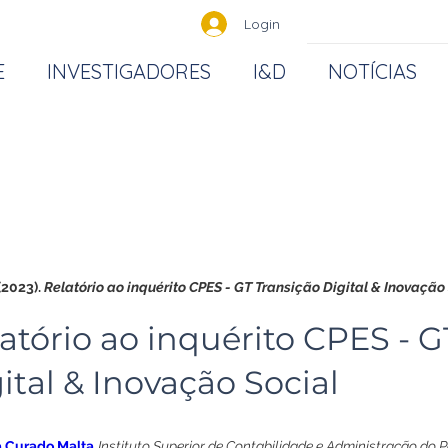
Login
E
INVESTIGADORES
I&D
NOTÍCIAS
(2023). 
Relatório ao inquérito CPES - GT Transição Digital & Inovação
atório ao inquérito CPES - G
ital & Inovação Social
 Curado Malta
Instituto Superior de Contabilidade e Administração do Por